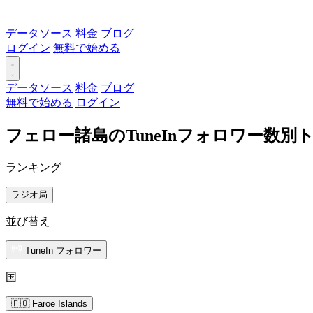
データソース
料金
ブログ
ログイン
無料で始める
データソース
料金
ブログ
無料で始める
ログイン
フェロー諸島のTuneInフォロワー数別
ランキング
ラジオ局
並び替え
TuneIn フォロワー
国
🇫🇴 Faroe Islands