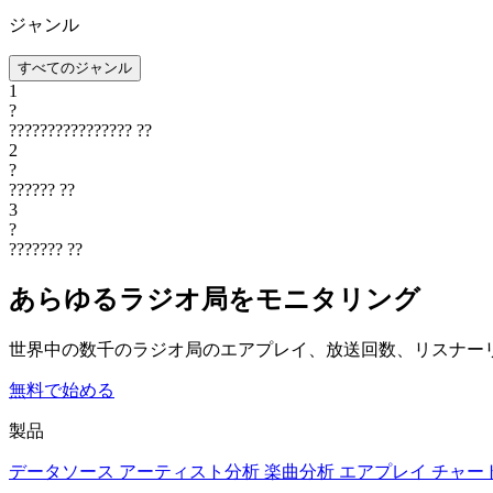
ジャンル
すべてのジャンル
1
?
????????????????
??
2
?
??????
??
3
?
???????
??
あらゆるラジオ局をモニタリング
世界中の数千のラジオ局のエアプレイ、放送回数、リスナー
無料で始める
製品
データソース
アーティスト分析
楽曲分析
エアプレイ
チャー