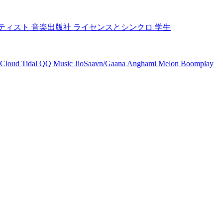
ティスト
音楽出版社
ライセンスとシンクロ
学生
Cloud
Tidal
QQ Music
JioSaavn/Gaana
Anghami
Melon
Boomplay