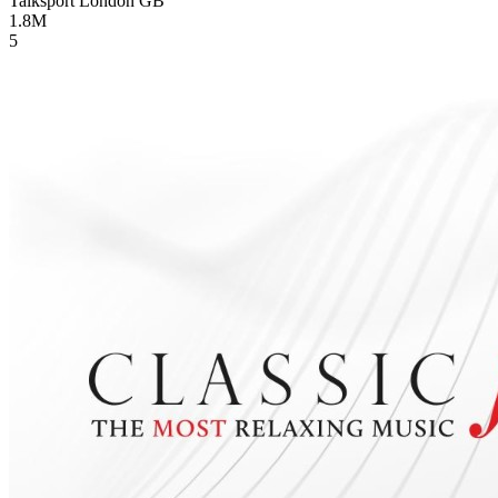
Talksport London
GB
1.8M
5