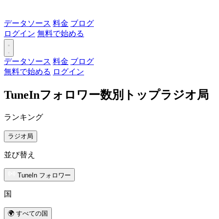
データソース
料金
ブログ
ログイン
無料で始める
データソース
料金
ブログ
無料で始める
ログイン
TuneInフォロワー数別トップラジオ局
ランキング
ラジオ局
並び替え
TuneIn フォロワー
国
🌍 すべての国