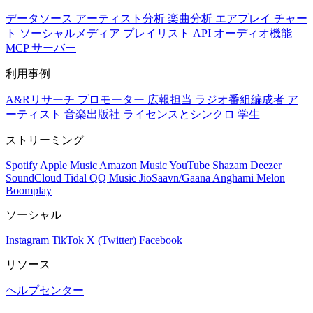
データソース
アーティスト分析
楽曲分析
エアプレイ
チャー
ト
ソーシャルメディア
プレイリスト
API
オーディオ機能
MCP サーバー
利用事例
A&Rリサーチ
プロモーター
広報担当
ラジオ番組編成者
ア
ーティスト
音楽出版社
ライセンスとシンクロ
学生
ストリーミング
Spotify
Apple Music
Amazon Music
YouTube
Shazam
Deezer
SoundCloud
Tidal
QQ Music
JioSaavn/Gaana
Anghami
Melon
Boomplay
ソーシャル
Instagram
TikTok
X (Twitter)
Facebook
リソース
ヘルプセンター