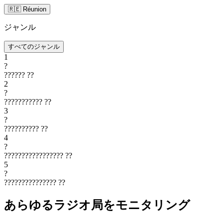
🇷🇪 Réunion
ジャンル
すべてのジャンル
1
?
??????
??
2
?
???????????
??
3
?
??????????
??
4
?
?????????????????
??
5
?
???????????????
??
あらゆるラジオ局をモニタリング