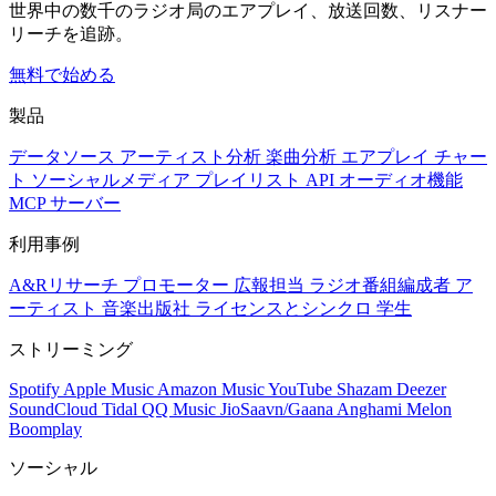
世界中の数千のラジオ局のエアプレイ、放送回数、リスナー
リーチを追跡。
無料で始める
製品
データソース
アーティスト分析
楽曲分析
エアプレイ
チャー
ト
ソーシャルメディア
プレイリスト
API
オーディオ機能
MCP サーバー
利用事例
A&Rリサーチ
プロモーター
広報担当
ラジオ番組編成者
ア
ーティスト
音楽出版社
ライセンスとシンクロ
学生
ストリーミング
Spotify
Apple Music
Amazon Music
YouTube
Shazam
Deezer
SoundCloud
Tidal
QQ Music
JioSaavn/Gaana
Anghami
Melon
Boomplay
ソーシャル