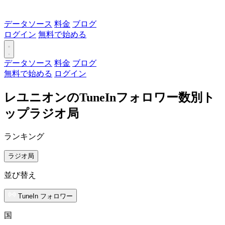
データソース
料金
ブログ
ログイン
無料で始める
データソース
料金
ブログ
無料で始める
ログイン
レユニオンのTuneInフォロワー数別ト
ップラジオ局
ランキング
ラジオ局
並び替え
TuneIn フォロワー
国