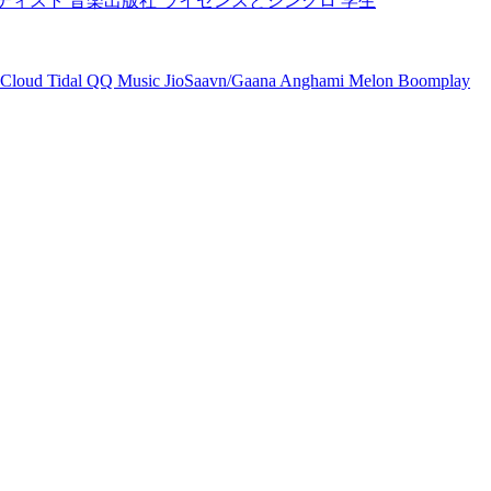
ティスト
音楽出版社
ライセンスとシンクロ
学生
Cloud
Tidal
QQ Music
JioSaavn/Gaana
Anghami
Melon
Boomplay