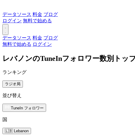
データソース
料金
ブログ
ログイン
無料で始める
データソース
料金
ブログ
無料で始める
ログイン
レバノンのTuneInフォロワー数別トッ
ランキング
ラジオ局
並び替え
TuneIn フォロワー
国
🇱🇧 Lebanon