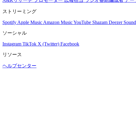
A&Rリサーチ
プロモーター
広報担当
ラジオ番組編成者
アー
ストリーミング
Spotify
Apple Music
Amazon Music
YouTube
Shazam
Deezer
Sound
ソーシャル
Instagram
TikTok
X (Twitter)
Facebook
リソース
ヘルプセンター