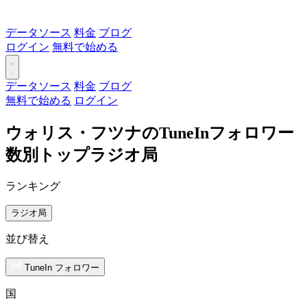
データソース
料金
ブログ
ログイン
無料で始める
データソース
料金
ブログ
無料で始める
ログイン
ウォリス・フツナのTuneInフォロワー
数別トップラジオ局
ランキング
ラジオ局
並び替え
TuneIn フォロワー
国