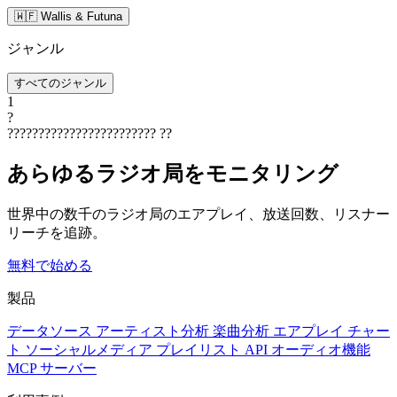
🇼🇫 Wallis & Futuna
ジャンル
すべてのジャンル
1
?
????????????????????????
??
あらゆるラジオ局をモニタリング
世界中の数千のラジオ局のエアプレイ、放送回数、リスナー
リーチを追跡。
無料で始める
製品
データソース
アーティスト分析
楽曲分析
エアプレイ
チャー
ト
ソーシャルメディア
プレイリスト
API
オーディオ機能
MCP サーバー