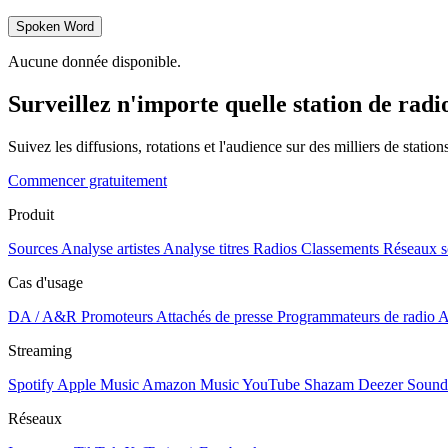
Spoken Word
Aucune donnée disponible.
Surveillez n'importe quelle station de radi
Suivez les diffusions, rotations et l'audience sur des milliers de statio
Commencer gratuitement
Produit
Sources
Analyse artistes
Analyse titres
Radios
Classements
Réseaux s
Cas d'usage
DA / A&R
Promoteurs
Attachés de presse
Programmateurs de radio
A
Streaming
Spotify
Apple Music
Amazon Music
YouTube
Shazam
Deezer
Sound
Réseaux