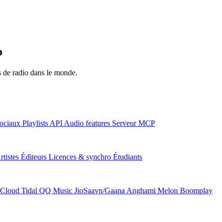
o
ns de radio dans le monde.
ociaux
Playlists
API
Audio features
Serveur MCP
rtistes
Éditeurs
Licences & synchro
Étudiants
Cloud
Tidal
QQ Music
JioSaavn/Gaana
Anghami
Melon
Boomplay