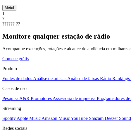
Metal
1
?
??????
??
Monitore qualquer estação de rádio
Acompanhe execuções, rotações e alcance de audiência em milhares d
Comece grátis
Produto
Fontes de dados
Análise de artistas
Análise de faixas
Rádio
Rankings
Casos de uso
Pesquisa A&R
Promotores
Assessoria de imprensa
Programadores de 
Streaming
Spotify
Apple Music
Amazon Music
YouTube
Shazam
Deezer
Sound
Redes sociais