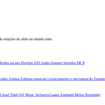
e estações de rádio no mundo todo.
Redes sociais
Playlists
API
Audio features
Servidor MCP
rádio
Artistas
Editoras musicais
Licenciamento e sincronização
Estudan
Cloud
Tidal
QQ Music
JioSaavn/Gaana
Anghami
Melon
Boomplay