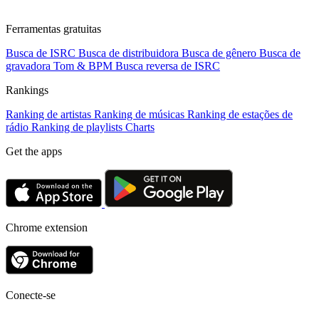
Ferramentas gratuitas
Busca de ISRC
Busca de distribuidora
Busca de gênero
Busca de
gravadora
Tom & BPM
Busca reversa de ISRC
Rankings
Ranking de artistas
Ranking de músicas
Ranking de estações de
rádio
Ranking de playlists
Charts
Get the apps
Chrome extension
Conecte-se