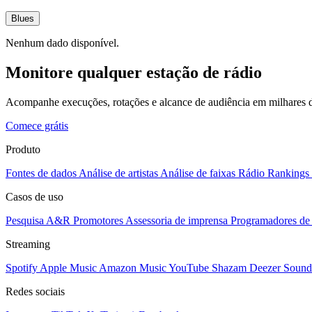
Blues
Nenhum dado disponível.
Monitore qualquer estação de rádio
Acompanhe execuções, rotações e alcance de audiência em milhares d
Comece grátis
Produto
Fontes de dados
Análise de artistas
Análise de faixas
Rádio
Rankings
Casos de uso
Pesquisa A&R
Promotores
Assessoria de imprensa
Programadores de 
Streaming
Spotify
Apple Music
Amazon Music
YouTube
Shazam
Deezer
Sound
Redes sociais