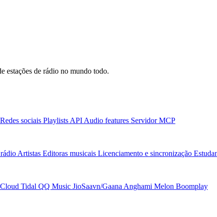
e estações de rádio no mundo todo.
Redes sociais
Playlists
API
Audio features
Servidor MCP
rádio
Artistas
Editoras musicais
Licenciamento e sincronização
Estudan
Cloud
Tidal
QQ Music
JioSaavn/Gaana
Anghami
Melon
Boomplay