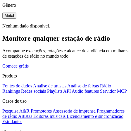
Gênero
Metal
Nenhum dado disponível.
Monitore qualquer estação de rádio
Acompanhe execuções, rotações e alcance de audiência em milhares
de estações de rádio no mundo todo.
Comece grátis
Produto
Fontes de dados
Análise de artistas
Análise de faixas
Rádio
Rankings
Redes sociais
Playlists
API
Audio features
Servidor MCP
Casos de uso
Pesquisa A&R
Promotores
Assessoria de imprensa
Programadores
de rádio
Artistas
Editoras musicais
Licenciamento e sincronização
Estudantes