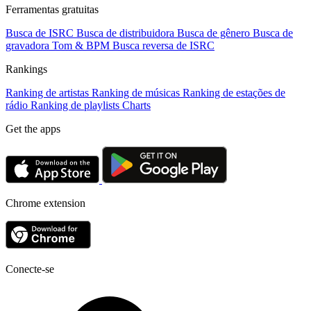
Ferramentas gratuitas
Busca de ISRC
Busca de distribuidora
Busca de gênero
Busca de
gravadora
Tom & BPM
Busca reversa de ISRC
Rankings
Ranking de artistas
Ranking de músicas
Ranking de estações de
rádio
Ranking de playlists
Charts
Get the apps
Chrome extension
Conecte-se