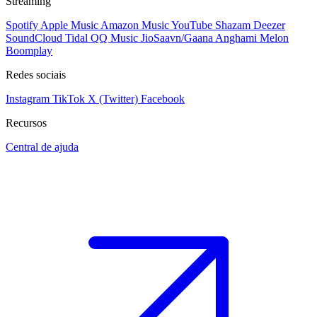
Streaming
Spotify
Apple Music
Amazon Music
YouTube
Shazam
Deezer
SoundCloud
Tidal
QQ Music
JioSaavn/Gaana
Anghami
Melon
Boomplay
Redes sociais
Instagram
TikTok
X (Twitter)
Facebook
Recursos
Central de ajuda