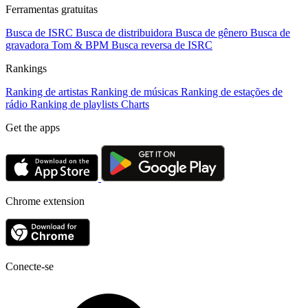
Ferramentas gratuitas
Busca de ISRC
Busca de distribuidora
Busca de gênero
Busca de
gravadora
Tom & BPM
Busca reversa de ISRC
Rankings
Ranking de artistas
Ranking de músicas
Ranking de estações de
rádio
Ranking de playlists
Charts
Get the apps
Chrome extension
Conecte-se