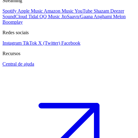
Streaming
Spotify
Apple Music
Amazon Music
YouTube
Shazam
Deezer
SoundCloud
Tidal
QQ Music
JioSaavn/Gaana
Anghami
Melon
Boomplay
Redes sociais
Instagram
TikTok
X (Twitter)
Facebook
Recursos
Central de ajuda