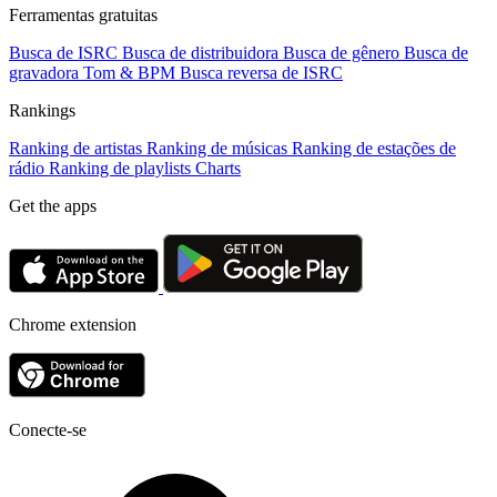
Ferramentas gratuitas
Busca de ISRC
Busca de distribuidora
Busca de gênero
Busca de
gravadora
Tom & BPM
Busca reversa de ISRC
Rankings
Ranking de artistas
Ranking de músicas
Ranking de estações de
rádio
Ranking de playlists
Charts
Get the apps
Chrome extension
Conecte-se