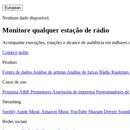
European
Nenhum dado disponível.
Monitore qualquer estação de rádio
Acompanhe execuções, rotações e alcance de audiência em milhares d
Comece grátis
Produto
Fontes de dados
Análise de artistas
Análise de faixas
Rádio
Rankings
Casos de uso
Pesquisa A&R
Promotores
Assessoria de imprensa
Programadores de 
Streaming
Spotify
Apple Music
Amazon Music
YouTube
Shazam
Deezer
Sound
Redes sociais