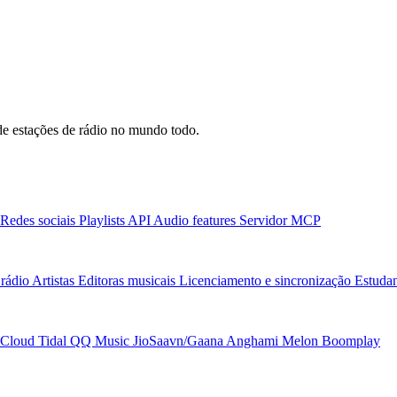
e estações de rádio no mundo todo.
Redes sociais
Playlists
API
Audio features
Servidor MCP
rádio
Artistas
Editoras musicais
Licenciamento e sincronização
Estudan
Cloud
Tidal
QQ Music
JioSaavn/Gaana
Anghami
Melon
Boomplay