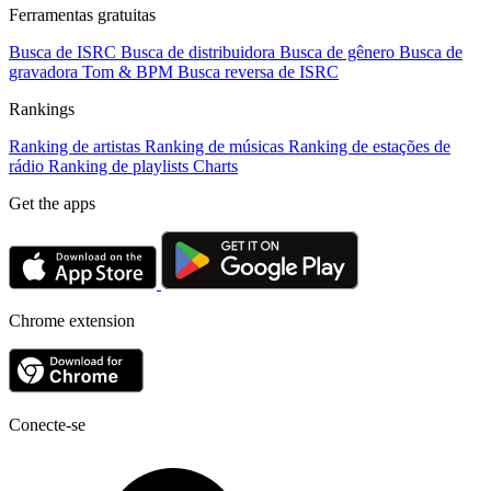
Ferramentas gratuitas
Busca de ISRC
Busca de distribuidora
Busca de gênero
Busca de
gravadora
Tom & BPM
Busca reversa de ISRC
Rankings
Ranking de artistas
Ranking de músicas
Ranking de estações de
rádio
Ranking de playlists
Charts
Get the apps
Chrome extension
Conecte-se