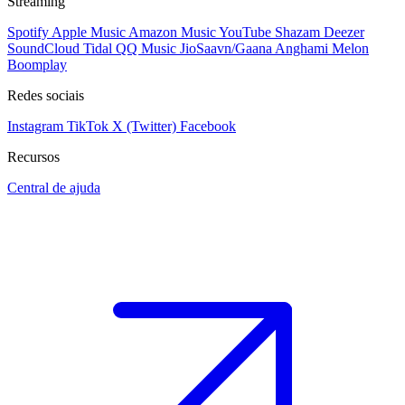
Streaming
Spotify
Apple Music
Amazon Music
YouTube
Shazam
Deezer
SoundCloud
Tidal
QQ Music
JioSaavn/Gaana
Anghami
Melon
Boomplay
Redes sociais
Instagram
TikTok
X (Twitter)
Facebook
Recursos
Central de ajuda