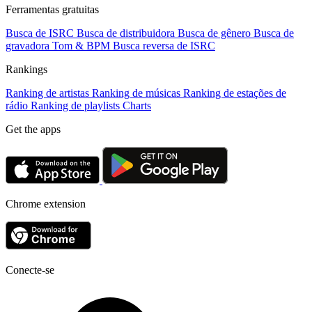
Ferramentas gratuitas
Busca de ISRC
Busca de distribuidora
Busca de gênero
Busca de
gravadora
Tom & BPM
Busca reversa de ISRC
Rankings
Ranking de artistas
Ranking de músicas
Ranking de estações de
rádio
Ranking de playlists
Charts
Get the apps
Chrome extension
Conecte-se