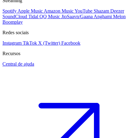
Streaming
Spotify
Apple Music
Amazon Music
YouTube
Shazam
Deezer
SoundCloud
Tidal
QQ Music
JioSaavn/Gaana
Anghami
Melon
Boomplay
Redes sociais
Instagram
TikTok
X (Twitter)
Facebook
Recursos
Central de ajuda