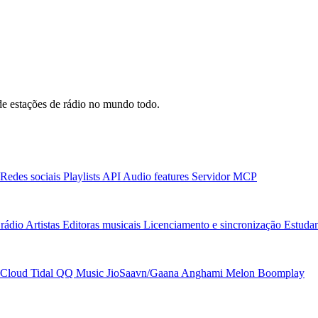
e estações de rádio no mundo todo.
Redes sociais
Playlists
API
Audio features
Servidor MCP
rádio
Artistas
Editoras musicais
Licenciamento e sincronização
Estudan
Cloud
Tidal
QQ Music
JioSaavn/Gaana
Anghami
Melon
Boomplay