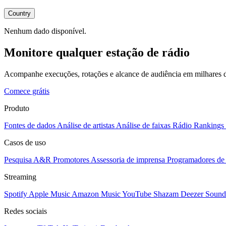
Country
Nenhum dado disponível.
Monitore qualquer estação de rádio
Acompanhe execuções, rotações e alcance de audiência em milhares d
Comece grátis
Produto
Fontes de dados
Análise de artistas
Análise de faixas
Rádio
Rankings
Casos de uso
Pesquisa A&R
Promotores
Assessoria de imprensa
Programadores de 
Streaming
Spotify
Apple Music
Amazon Music
YouTube
Shazam
Deezer
Sound
Redes sociais