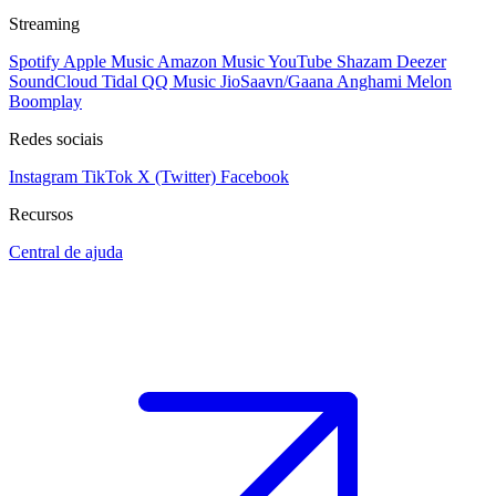
Streaming
Spotify
Apple Music
Amazon Music
YouTube
Shazam
Deezer
SoundCloud
Tidal
QQ Music
JioSaavn/Gaana
Anghami
Melon
Boomplay
Redes sociais
Instagram
TikTok
X (Twitter)
Facebook
Recursos
Central de ajuda