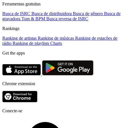
Ferramentas gratuitas
Busca de ISRC
Busca de distribuidora
Busca de gênero
Busca de
gravadora
Tom & BPM
Busca reversa de ISRC
Rankings
Ranking de artistas
Ranking de músicas
Ranking de estações de
rádio
Ranking de playlists
Charts
Get the apps
Chrome extension
Conecte-se