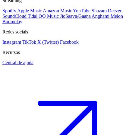
Streaming
Spotify
Apple Music
Amazon Music
YouTube
Shazam
Deezer
SoundCloud
Tidal
QQ Music
JioSaavn/Gaana
Anghami
Melon
Boomplay
Redes sociais
Instagram
TikTok
X (Twitter)
Facebook
Recursos
Central de ajuda