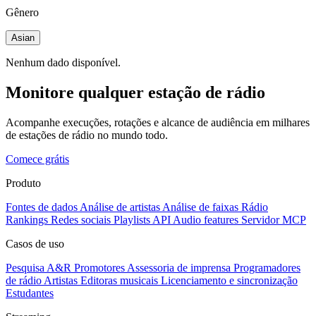
Gênero
Asian
Nenhum dado disponível.
Monitore qualquer estação de rádio
Acompanhe execuções, rotações e alcance de audiência em milhares
de estações de rádio no mundo todo.
Comece grátis
Produto
Fontes de dados
Análise de artistas
Análise de faixas
Rádio
Rankings
Redes sociais
Playlists
API
Audio features
Servidor MCP
Casos de uso
Pesquisa A&R
Promotores
Assessoria de imprensa
Programadores
de rádio
Artistas
Editoras musicais
Licenciamento e sincronização
Estudantes