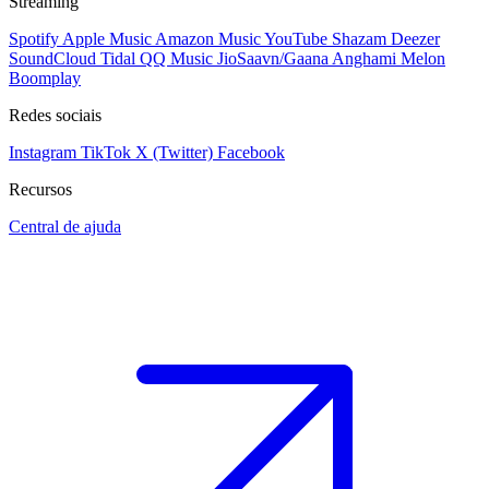
Streaming
Spotify
Apple Music
Amazon Music
YouTube
Shazam
Deezer
SoundCloud
Tidal
QQ Music
JioSaavn/Gaana
Anghami
Melon
Boomplay
Redes sociais
Instagram
TikTok
X (Twitter)
Facebook
Recursos
Central de ajuda