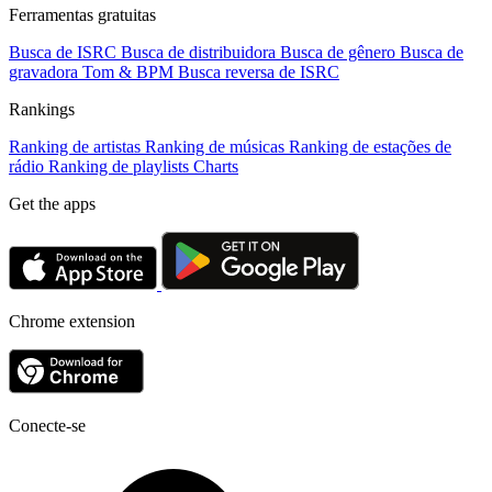
Ferramentas gratuitas
Busca de ISRC
Busca de distribuidora
Busca de gênero
Busca de
gravadora
Tom & BPM
Busca reversa de ISRC
Rankings
Ranking de artistas
Ranking de músicas
Ranking de estações de
rádio
Ranking de playlists
Charts
Get the apps
Chrome extension
Conecte-se