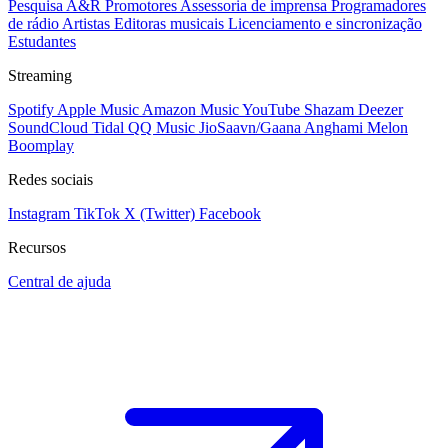
Pesquisa A&R
Promotores
Assessoria de imprensa
Programadores
de rádio
Artistas
Editoras musicais
Licenciamento e sincronização
Estudantes
Streaming
Spotify
Apple Music
Amazon Music
YouTube
Shazam
Deezer
SoundCloud
Tidal
QQ Music
JioSaavn/Gaana
Anghami
Melon
Boomplay
Redes sociais
Instagram
TikTok
X (Twitter)
Facebook
Recursos
Central de ajuda