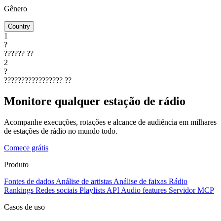
Gênero
Country
1
?
??????
??
2
?
?????????????????
??
Monitore qualquer estação de rádio
Acompanhe execuções, rotações e alcance de audiência em milhares
de estações de rádio no mundo todo.
Comece grátis
Produto
Fontes de dados
Análise de artistas
Análise de faixas
Rádio
Rankings
Redes sociais
Playlists
API
Audio features
Servidor MCP
Casos de uso