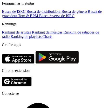
Ferramentas gratuitas
Busca de ISRC
Busca de distribuidora
Busca de gênero
Busca de
gravadora
Tom & BPM
Busca reversa de ISRC
Rankings
Ranking de artistas
Ranking de músicas
Ranking de estações de
rádio
Ranking de playlists
Charts
Get the apps
Chrome extension
Conecte-se