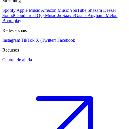
Streaming
Spotify
Apple Music
Amazon Music
YouTube
Shazam
Deezer
SoundCloud
Tidal
QQ Music
JioSaavn/Gaana
Anghami
Melon
Boomplay
Redes sociais
Instagram
TikTok
X (Twitter)
Facebook
Recursos
Central de ajuda