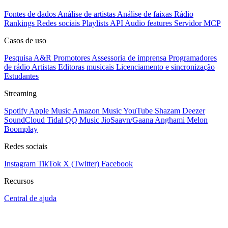
Fontes de dados
Análise de artistas
Análise de faixas
Rádio
Rankings
Redes sociais
Playlists
API
Audio features
Servidor MCP
Casos de uso
Pesquisa A&R
Promotores
Assessoria de imprensa
Programadores
de rádio
Artistas
Editoras musicais
Licenciamento e sincronização
Estudantes
Streaming
Spotify
Apple Music
Amazon Music
YouTube
Shazam
Deezer
SoundCloud
Tidal
QQ Music
JioSaavn/Gaana
Anghami
Melon
Boomplay
Redes sociais
Instagram
TikTok
X (Twitter)
Facebook
Recursos
Central de ajuda