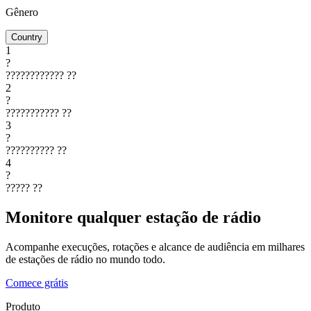
Gênero
Country
1
?
????????????
??
2
?
???????????
??
3
?
??????????
??
4
?
?????
??
Monitore qualquer estação de rádio
Acompanhe execuções, rotações e alcance de audiência em milhares
de estações de rádio no mundo todo.
Comece grátis
Produto