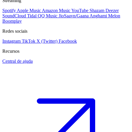
Streaming
Spotify
Apple Music
Amazon Music
YouTube
Shazam
Deezer
SoundCloud
Tidal
QQ Music
JioSaavn/Gaana
Anghami
Melon
Boomplay
Redes sociais
Instagram
TikTok
X (Twitter)
Facebook
Recursos
Central de ajuda