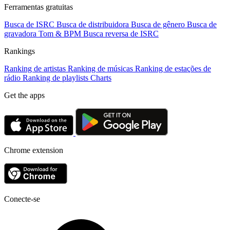
Ferramentas gratuitas
Busca de ISRC
Busca de distribuidora
Busca de gênero
Busca de
gravadora
Tom & BPM
Busca reversa de ISRC
Rankings
Ranking de artistas
Ranking de músicas
Ranking de estações de
rádio
Ranking de playlists
Charts
Get the apps
Chrome extension
Conecte-se