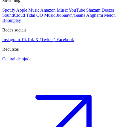
Streaming
Spotify
Apple Music
Amazon Music
YouTube
Shazam
Deezer
SoundCloud
Tidal
QQ Music
JioSaavn/Gaana
Anghami
Melon
Boomplay
Redes sociais
Instagram
TikTok
X (Twitter)
Facebook
Recursos
Central de ajuda