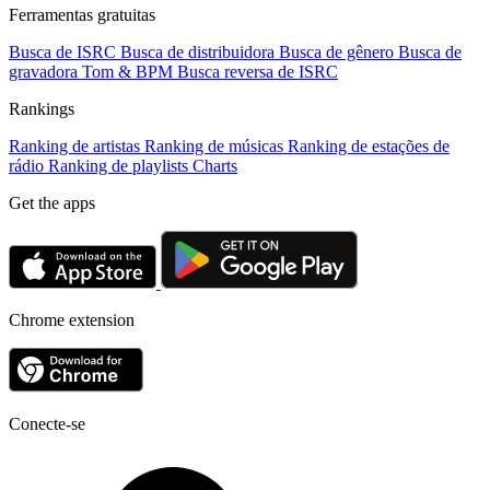
Ferramentas gratuitas
Busca de ISRC
Busca de distribuidora
Busca de gênero
Busca de
gravadora
Tom & BPM
Busca reversa de ISRC
Rankings
Ranking de artistas
Ranking de músicas
Ranking de estações de
rádio
Ranking de playlists
Charts
Get the apps
Chrome extension
Conecte-se