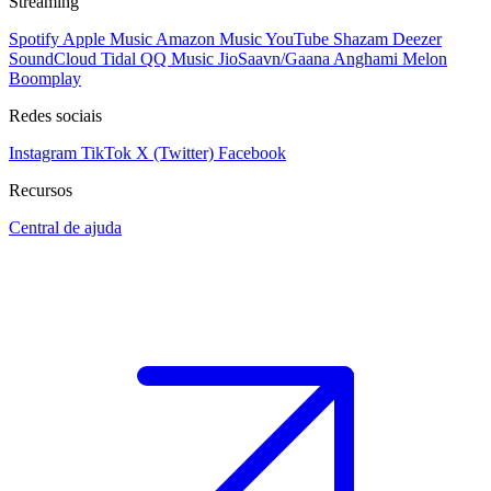
Streaming
Spotify
Apple Music
Amazon Music
YouTube
Shazam
Deezer
SoundCloud
Tidal
QQ Music
JioSaavn/Gaana
Anghami
Melon
Boomplay
Redes sociais
Instagram
TikTok
X (Twitter)
Facebook
Recursos
Central de ajuda