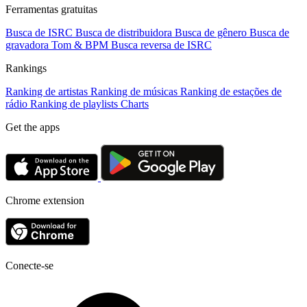
Ferramentas gratuitas
Busca de ISRC
Busca de distribuidora
Busca de gênero
Busca de
gravadora
Tom & BPM
Busca reversa de ISRC
Rankings
Ranking de artistas
Ranking de músicas
Ranking de estações de
rádio
Ranking de playlists
Charts
Get the apps
Chrome extension
Conecte-se