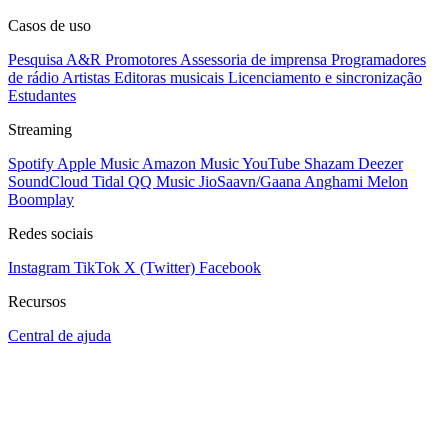
Casos de uso
Pesquisa A&R
Promotores
Assessoria de imprensa
Programadores
de rádio
Artistas
Editoras musicais
Licenciamento e sincronização
Estudantes
Streaming
Spotify
Apple Music
Amazon Music
YouTube
Shazam
Deezer
SoundCloud
Tidal
QQ Music
JioSaavn/Gaana
Anghami
Melon
Boomplay
Redes sociais
Instagram
TikTok
X (Twitter)
Facebook
Recursos
Central de ajuda