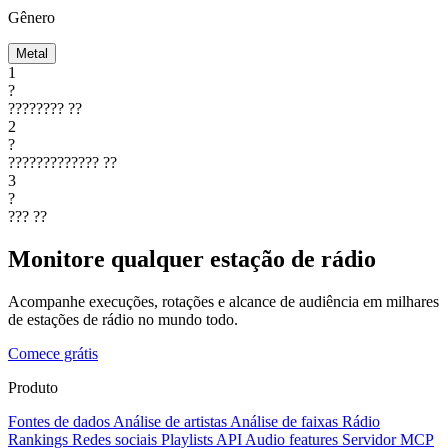
Gênero
Metal
1
?
????????
??
2
?
?????????????
??
3
?
???
??
Monitore qualquer estação de rádio
Acompanhe execuções, rotações e alcance de audiência em milhares
de estações de rádio no mundo todo.
Comece grátis
Produto
Fontes de dados
Análise de artistas
Análise de faixas
Rádio
Rankings
Redes sociais
Playlists
API
Audio features
Servidor MCP