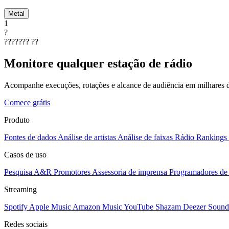
Metal
1
?
???????
??
Monitore qualquer estação de rádio
Acompanhe execuções, rotações e alcance de audiência em milhares d
Comece grátis
Produto
Fontes de dados
Análise de artistas
Análise de faixas
Rádio
Rankings
Casos de uso
Pesquisa A&R
Promotores
Assessoria de imprensa
Programadores de 
Streaming
Spotify
Apple Music
Amazon Music
YouTube
Shazam
Deezer
Sound
Redes sociais