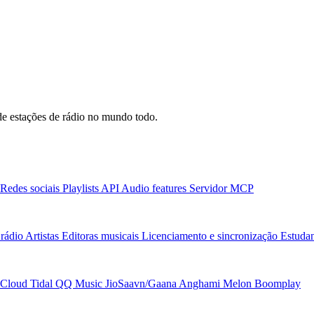
e estações de rádio no mundo todo.
Redes sociais
Playlists
API
Audio features
Servidor MCP
rádio
Artistas
Editoras musicais
Licenciamento e sincronização
Estudan
Cloud
Tidal
QQ Music
JioSaavn/Gaana
Anghami
Melon
Boomplay