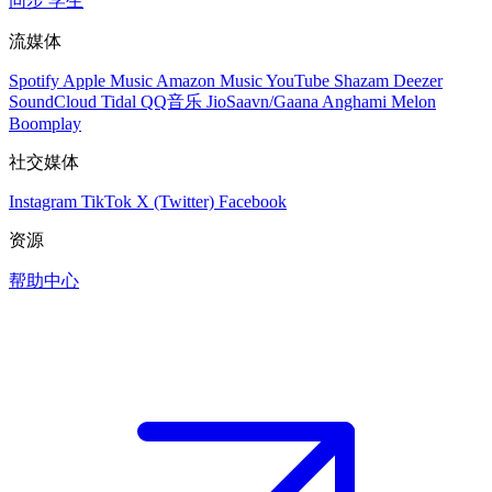
同步
学生
流媒体
Spotify
Apple Music
Amazon Music
YouTube
Shazam
Deezer
SoundCloud
Tidal
QQ音乐
JioSaavn/Gaana
Anghami
Melon
Boomplay
社交媒体
Instagram
TikTok
X (Twitter)
Facebook
资源
帮助中心