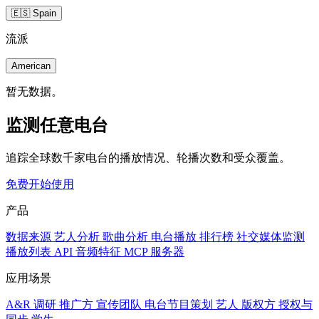
🇪🇸 Spain
流派
American
暂无数据。
监测任意电台
追踪全球数千家电台的播放情况、轮播次数和受众覆盖。
免费开始使用
产品
数据来源
艺人分析
歌曲分析
电台播放
排行榜
社交媒体监测
播放列表
API
音频特征
MCP 服务器
应用场景
A&R 调研
推广方
宣传团队
电台节目策划
艺人
版权方
授权与