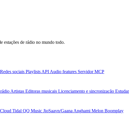
e estações de rádio no mundo todo.
Redes sociais
Playlists
API
Audio features
Servidor MCP
rádio
Artistas
Editoras musicais
Licenciamento e sincronização
Estudan
Cloud
Tidal
QQ Music
JioSaavn/Gaana
Anghami
Melon
Boomplay