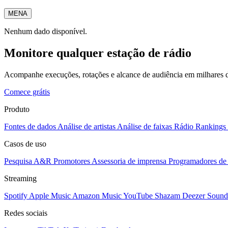
MENA
Nenhum dado disponível.
Monitore qualquer estação de rádio
Acompanhe execuções, rotações e alcance de audiência em milhares d
Comece grátis
Produto
Fontes de dados
Análise de artistas
Análise de faixas
Rádio
Rankings
Casos de uso
Pesquisa A&R
Promotores
Assessoria de imprensa
Programadores de 
Streaming
Spotify
Apple Music
Amazon Music
YouTube
Shazam
Deezer
Sound
Redes sociais