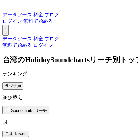
データソース
料金
ブログ
ログイン
無料で始める
データソース
料金
ブログ
無料で始める
ログイン
台湾のHolidaySoundchartsリーチ別
ランキング
ラジオ局
並び替え
Soundcharts リーチ
国
🇹🇼 Taiwan