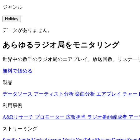
ジャンル
Holiday
データがありません。
あらゆるラジオ局をモニタリング
世界中の数千のラジオ局のエアプレイ、放送回数、リスナー
無料で始める
製品
データソース
アーティスト分析
楽曲分析
エアプレイ
チャー
利用事例
A&Rリサーチ
プロモーター
広報担当
ラジオ番組編成者
アー
ストリーミング
Spotify
Apple Music
Amazon Music
YouTube
Shazam
Deezer
Sound