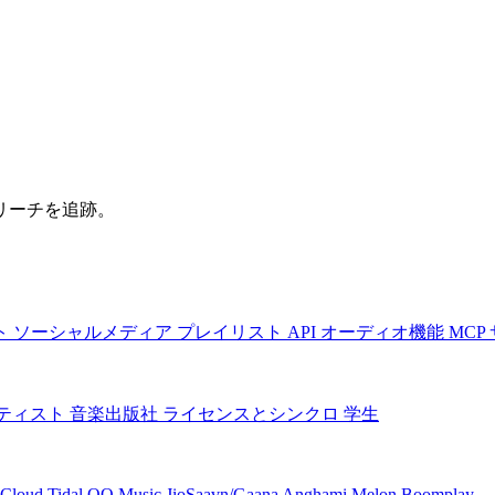
リーチを追跡。
ト
ソーシャルメディア
プレイリスト
API
オーディオ機能
MCP
ティスト
音楽出版社
ライセンスとシンクロ
学生
Cloud
Tidal
QQ Music
JioSaavn/Gaana
Anghami
Melon
Boomplay