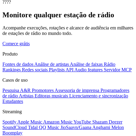
????
Monitore qualquer estação de rádio
Acompanhe execuções, rotações e alcance de audiência em milhares
de estações de rádio no mundo todo.
Comece grátis
Produto
Fontes de dados
Análise de artistas
Análise de faixas
Rádio
Rankings
Redes sociais
Playlists
API
Audio features
Servidor MCP
Casos de uso
Pesquisa A&R
Promotores
Assessoria de imprensa
Programadores
de rádio
Artistas
Editoras musicais
Licenciamento e sincronização
Estudantes
Streaming
Spotify
Apple Music
Amazon Music
YouTube
Shazam
Deezer
SoundCloud
Tidal
QQ Music
JioSaavn/Gaana
Anghami
Melon
Boomplay