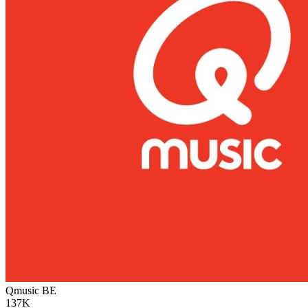
Qmusic
BE
137K