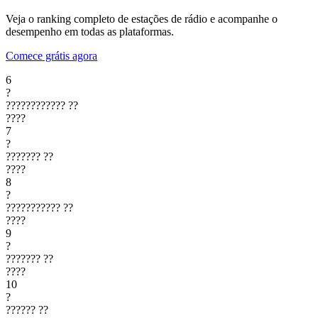
Veja o ranking completo de estações de rádio e acompanhe o
desempenho em todas as plataformas.
Comece grátis agora
6
?
????????????
??
????
7
?
???????
??
????
8
?
???????????
??
????
9
?
???????
??
????
10
?
??????
??