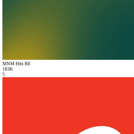
MNM Hits
BE
183K
5