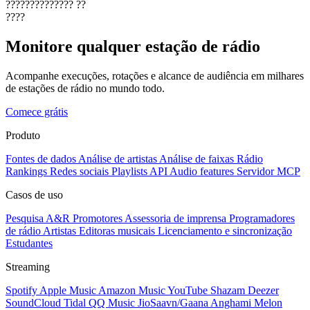
??????????????
??
????
Monitore qualquer estação de rádio
Acompanhe execuções, rotações e alcance de audiência em milhares
de estações de rádio no mundo todo.
Comece grátis
Produto
Fontes de dados
Análise de artistas
Análise de faixas
Rádio
Rankings
Redes sociais
Playlists
API
Audio features
Servidor MCP
Casos de uso
Pesquisa A&R
Promotores
Assessoria de imprensa
Programadores
de rádio
Artistas
Editoras musicais
Licenciamento e sincronização
Estudantes
Streaming
Spotify
Apple Music
Amazon Music
YouTube
Shazam
Deezer
SoundCloud
Tidal
QQ Music
JioSaavn/Gaana
Anghami
Melon