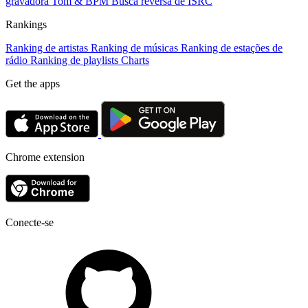
gravadora
Tom & BPM
Busca reversa de ISRC
Rankings
Ranking de artistas
Ranking de músicas
Ranking de estações de
rádio
Ranking de playlists
Charts
Get the apps
Chrome extension
Conecte-se