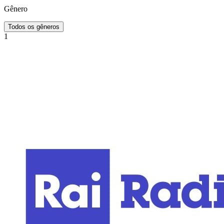
Gênero
Todos os gêneros
1