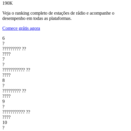
190K
Veja o ranking completo de estações de rádio e acompanhe o
desempenho em todas as plataformas.
Comece grátis agora
6
?
?????????
??
????
7
?
???????????
??
????
8
?
?????????
??
????
9
?
???????????
??
????
10
?