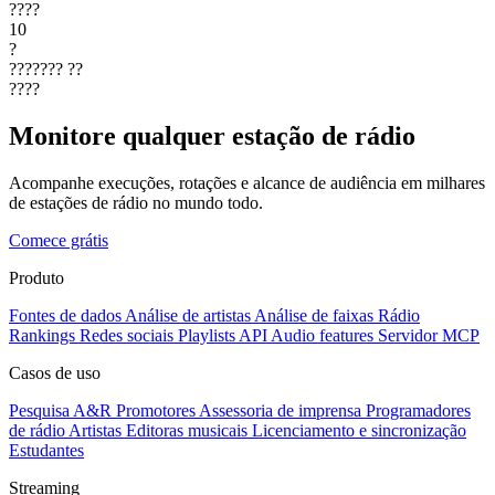
????
10
?
???????
??
????
Monitore qualquer estação de rádio
Acompanhe execuções, rotações e alcance de audiência em milhares
de estações de rádio no mundo todo.
Comece grátis
Produto
Fontes de dados
Análise de artistas
Análise de faixas
Rádio
Rankings
Redes sociais
Playlists
API
Audio features
Servidor MCP
Casos de uso
Pesquisa A&R
Promotores
Assessoria de imprensa
Programadores
de rádio
Artistas
Editoras musicais
Licenciamento e sincronização
Estudantes
Streaming