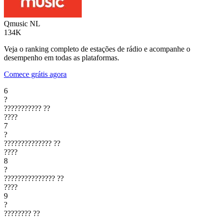
Qmusic
NL
134K
Veja o ranking completo de estações de rádio e acompanhe o
desempenho em todas as plataformas.
Comece grátis agora
6
?
???????????
??
????
7
?
??????????????
??
????
8
?
???????????????
??
????
9
?
????????
??