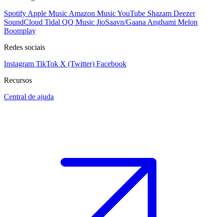
Spotify
Apple Music
Amazon Music
YouTube
Shazam
Deezer
SoundCloud
Tidal
QQ Music
JioSaavn/Gaana
Anghami
Melon
Boomplay
Redes sociais
Instagram
TikTok
X (Twitter)
Facebook
Recursos
Central de ajuda