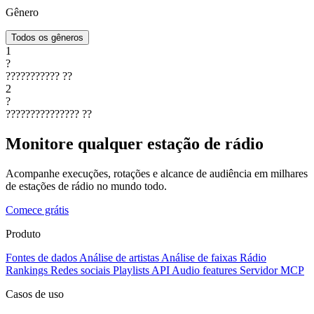
Gênero
Todos os gêneros
1
?
???????????
??
2
?
???????????????
??
Monitore qualquer estação de rádio
Acompanhe execuções, rotações e alcance de audiência em milhares
de estações de rádio no mundo todo.
Comece grátis
Produto
Fontes de dados
Análise de artistas
Análise de faixas
Rádio
Rankings
Redes sociais
Playlists
API
Audio features
Servidor MCP
Casos de uso