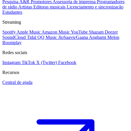
Pesquisa A&R
Promotores
Assessoria de imprensa
Programadores
de rádio
Artistas
Editoras musicais
Licenciamento e sincronização
Estudantes
Streaming
Spotify
Apple Music
Amazon Music
YouTube
Shazam
Deezer
SoundCloud
Tidal
QQ Music
JioSaavn/Gaana
Anghami
Melon
Boomplay
Redes sociais
Instagram
TikTok
X (Twitter)
Facebook
Recursos
Central de ajuda