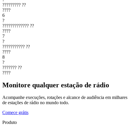
?????????
??
????
6
?
?????????????
??
????
7
?
???????????
??
????
8
?
???????
??
????
Monitore qualquer estação de rádio
Acompanhe execuções, rotações e alcance de audiência em milhares
de estações de rádio no mundo todo.
Comece grátis
Produto