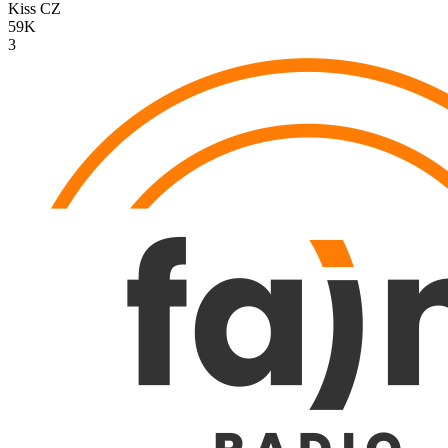
Kiss
CZ
59K
3