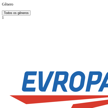
Gênero
Todos os gêneros
1