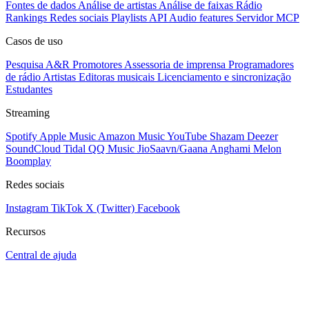
Fontes de dados
Análise de artistas
Análise de faixas
Rádio
Rankings
Redes sociais
Playlists
API
Audio features
Servidor MCP
Casos de uso
Pesquisa A&R
Promotores
Assessoria de imprensa
Programadores
de rádio
Artistas
Editoras musicais
Licenciamento e sincronização
Estudantes
Streaming
Spotify
Apple Music
Amazon Music
YouTube
Shazam
Deezer
SoundCloud
Tidal
QQ Music
JioSaavn/Gaana
Anghami
Melon
Boomplay
Redes sociais
Instagram
TikTok
X (Twitter)
Facebook
Recursos
Central de ajuda