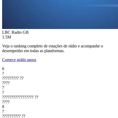
LBC Radio
GB
1.5M
Veja o ranking completo de estações de rádio e acompanhe o
desempenho em todas as plataformas.
Comece grátis agora
6
?
?????????
??
????
7
?
?????????????????
??
????
8
?
??????????
??