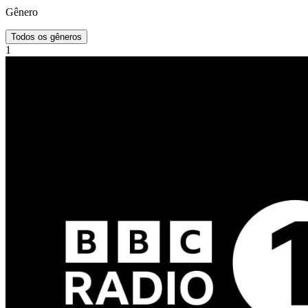
Gênero
Todos os gêneros
1