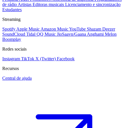
de rádio
Artistas
Editoras musicais
Licenciamento e sincronização
Estudantes
Streaming
Spotify
Apple Music
Amazon Music
YouTube
Shazam
Deezer
SoundCloud
Tidal
QQ Music
JioSaavn/Gaana
Anghami
Melon
Boomplay
Redes sociais
Instagram
TikTok
X (Twitter)
Facebook
Recursos
Central de ajuda