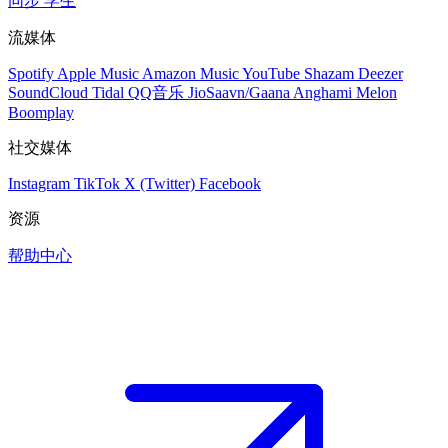
同步
学生
流媒体
Spotify
Apple Music
Amazon Music
YouTube
Shazam
Deezer
SoundCloud
Tidal
QQ音乐
JioSaavn/Gaana
Anghami
Melon
Boomplay
社交媒体
Instagram
TikTok
X (Twitter)
Facebook
资源
帮助中心