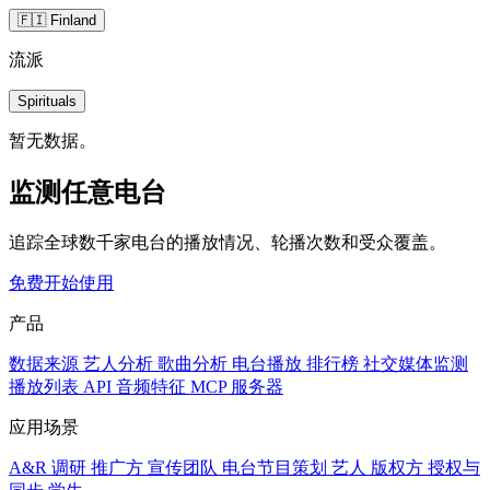
🇫🇮 Finland
流派
Spirituals
暂无数据。
监测任意电台
追踪全球数千家电台的播放情况、轮播次数和受众覆盖。
免费开始使用
产品
数据来源
艺人分析
歌曲分析
电台播放
排行榜
社交媒体监测
播放列表
API
音频特征
MCP 服务器
应用场景
A&R 调研
推广方
宣传团队
电台节目策划
艺人
版权方
授权与