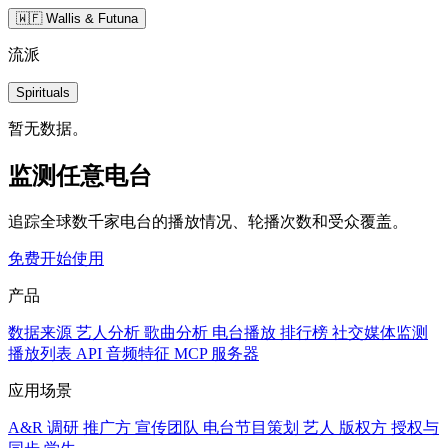
🇼🇫 Wallis & Futuna
流派
Spirituals
暂无数据。
监测任意电台
追踪全球数千家电台的播放情况、轮播次数和受众覆盖。
免费开始使用
产品
数据来源
艺人分析
歌曲分析
电台播放
排行榜
社交媒体监测
播放列表
API
音频特征
MCP 服务器
应用场景
A&R 调研
推广方
宣传团队
电台节目策划
艺人
版权方
授权与