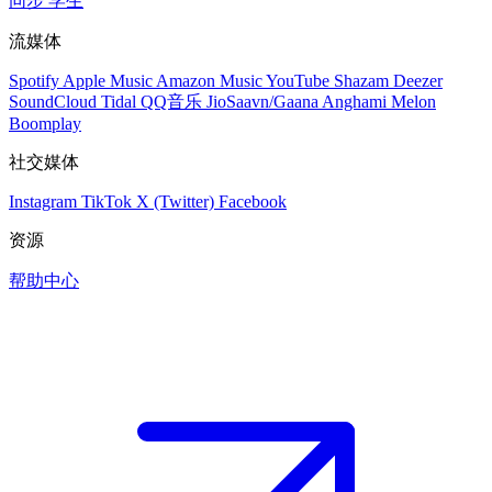
同步
学生
流媒体
Spotify
Apple Music
Amazon Music
YouTube
Shazam
Deezer
SoundCloud
Tidal
QQ音乐
JioSaavn/Gaana
Anghami
Melon
Boomplay
社交媒体
Instagram
TikTok
X (Twitter)
Facebook
资源
帮助中心