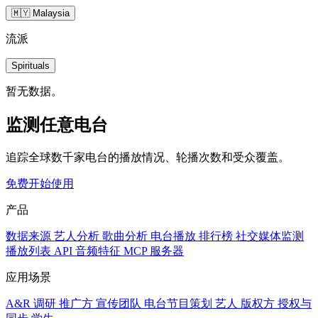
🇲🇾 Malaysia
流派
Spirituals
暂无数据。
监测任意电台
追踪全球数千家电台的播放情况、轮播次数和受众覆盖。
免费开始使用
产品
数据来源
艺人分析
歌曲分析
电台播放
排行榜
社交媒体监测
播放列表
API
音频特征
MCP 服务器
应用场景
A&R 调研
推广方
宣传团队
电台节目策划
艺人
版权方
授权与