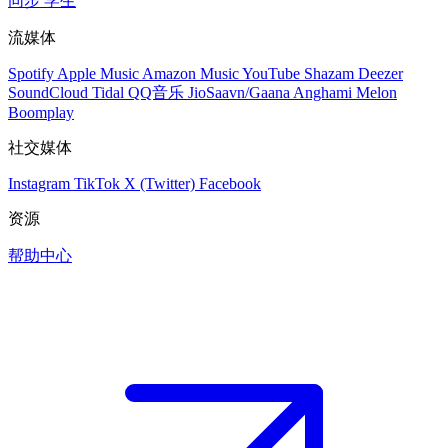
同步
学生
流媒体
Spotify
Apple Music
Amazon Music
YouTube
Shazam
Deezer
SoundCloud
Tidal
QQ音乐
JioSaavn/Gaana
Anghami
Melon
Boomplay
社交媒体
Instagram
TikTok
X (Twitter)
Facebook
资源
帮助中心