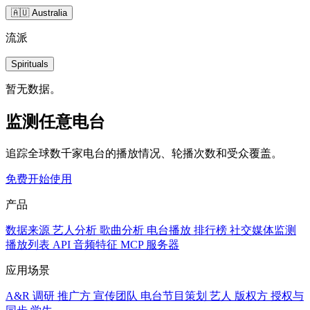
🇦🇺 Australia
流派
Spirituals
暂无数据。
监测任意电台
追踪全球数千家电台的播放情况、轮播次数和受众覆盖。
免费开始使用
产品
数据来源
艺人分析
歌曲分析
电台播放
排行榜
社交媒体监测
播放列表
API
音频特征
MCP 服务器
应用场景
A&R 调研
推广方
宣传团队
电台节目策划
艺人
版权方
授权与