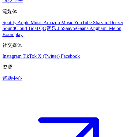
同步
学生
流媒体
Spotify
Apple Music
Amazon Music
YouTube
Shazam
Deezer
SoundCloud
Tidal
QQ音乐
JioSaavn/Gaana
Anghami
Melon
Boomplay
社交媒体
Instagram
TikTok
X (Twitter)
Facebook
资源
帮助中心