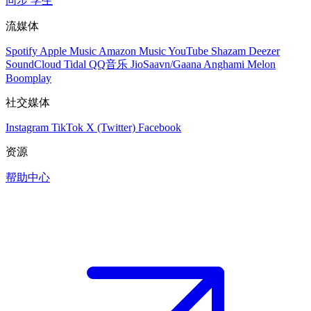
同步
学生
流媒体
Spotify
Apple Music
Amazon Music
YouTube
Shazam
Deezer
SoundCloud
Tidal
QQ音乐
JioSaavn/Gaana
Anghami
Melon
Boomplay
社交媒体
Instagram
TikTok
X (Twitter)
Facebook
资源
帮助中心