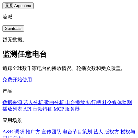
🇦🇷 Argentina
流派
Spirituals
暂无数据。
监测任意电台
追踪全球数千家电台的播放情况、轮播次数和受众覆盖。
免费开始使用
产品
数据来源
艺人分析
歌曲分析
电台播放
排行榜
社交媒体监测
播放列表
API
音频特征
MCP 服务器
应用场景
A&R 调研
推广方
宣传团队
电台节目策划
艺人
版权方
授权与