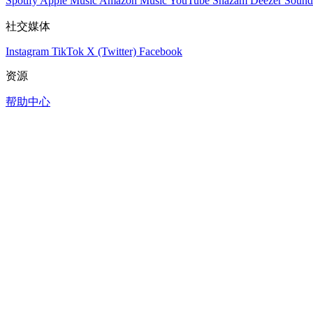
Spotify
Apple Music
Amazon Music
YouTube
Shazam
Deezer
Sound
社交媒体
Instagram
TikTok
X (Twitter)
Facebook
资源
帮助中心