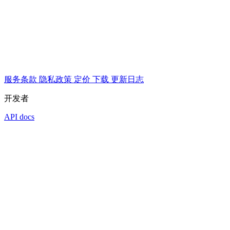
服务条款
隐私政策
定价
下载
更新日志
开发者
API docs