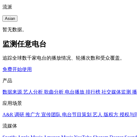
流派
Asian
暂无数据。
监测任意电台
追踪全球数千家电台的播放情况、轮播次数和受众覆盖。
免费开始使用
产品
数据来源
艺人分析
歌曲分析
电台播放
排行榜
社交媒体监测
播
应用场景
A&R 调研
推广方
宣传团队
电台节目策划
艺人
版权方
授权与
流媒体