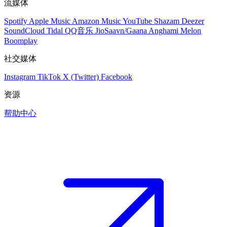
流媒体
Spotify
Apple Music
Amazon Music
YouTube
Shazam
Deezer
SoundCloud
Tidal
QQ音乐
JioSaavn/Gaana
Anghami
Melon
Boomplay
社交媒体
Instagram
TikTok
X (Twitter)
Facebook
资源
帮助中心