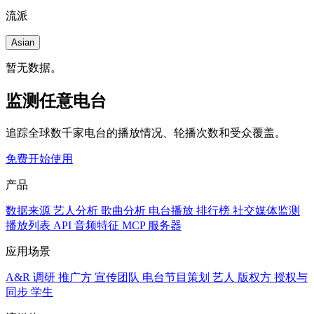
流派
Asian
暂无数据。
监测任意电台
追踪全球数千家电台的播放情况、轮播次数和受众覆盖。
免费开始使用
产品
数据来源
艺人分析
歌曲分析
电台播放
排行榜
社交媒体监测
播放列表
API
音频特征
MCP 服务器
应用场景
A&R 调研
推广方
宣传团队
电台节目策划
艺人
版权方
授权与
同步
学生