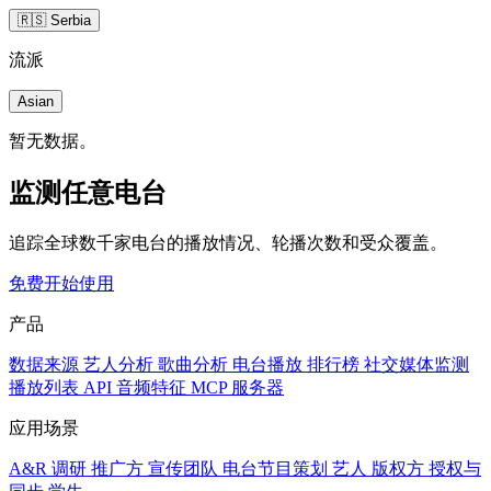
🇷🇸 Serbia
流派
Asian
暂无数据。
监测任意电台
追踪全球数千家电台的播放情况、轮播次数和受众覆盖。
免费开始使用
产品
数据来源
艺人分析
歌曲分析
电台播放
排行榜
社交媒体监测
播放列表
API
音频特征
MCP 服务器
应用场景
A&R 调研
推广方
宣传团队
电台节目策划
艺人
版权方
授权与