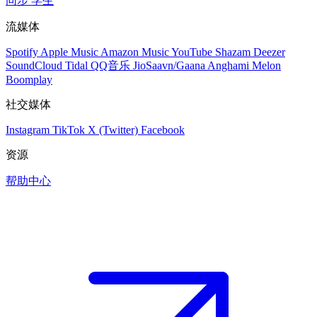
同步
学生
流媒体
Spotify
Apple Music
Amazon Music
YouTube
Shazam
Deezer
SoundCloud
Tidal
QQ音乐
JioSaavn/Gaana
Anghami
Melon
Boomplay
社交媒体
Instagram
TikTok
X (Twitter)
Facebook
资源
帮助中心