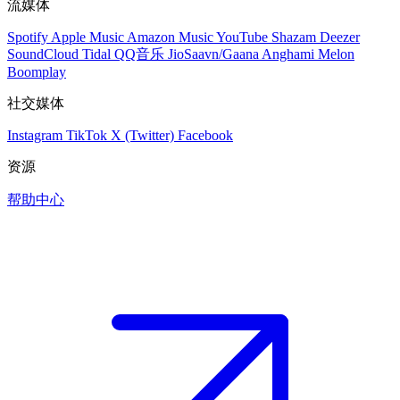
流媒体
Spotify
Apple Music
Amazon Music
YouTube
Shazam
Deezer
SoundCloud
Tidal
QQ音乐
JioSaavn/Gaana
Anghami
Melon
Boomplay
社交媒体
Instagram
TikTok
X (Twitter)
Facebook
资源
帮助中心