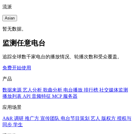
流派
Asian
暂无数据。
监测任意电台
追踪全球数千家电台的播放情况、轮播次数和受众覆盖。
免费开始使用
产品
数据来源
艺人分析
歌曲分析
电台播放
排行榜
社交媒体监测
播放列表
API
音频特征
MCP 服务器
应用场景
A&R 调研
推广方
宣传团队
电台节目策划
艺人
版权方
授权与
同步
学生