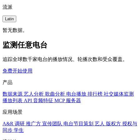
流派
Latin
暂无数据。
监测任意电台
追踪全球数千家电台的播放情况、轮播次数和受众覆盖。
免费开始使用
产品
数据来源
艺人分析
歌曲分析
电台播放
排行榜
社交媒体监测
播放列表
API
音频特征
MCP 服务器
应用场景
A&R 调研
推广方
宣传团队
电台节目策划
艺人
版权方
授权与
同步
学生