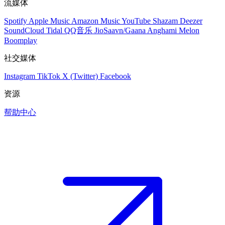
流媒体
Spotify
Apple Music
Amazon Music
YouTube
Shazam
Deezer
SoundCloud
Tidal
QQ音乐
JioSaavn/Gaana
Anghami
Melon
Boomplay
社交媒体
Instagram
TikTok
X (Twitter)
Facebook
资源
帮助中心