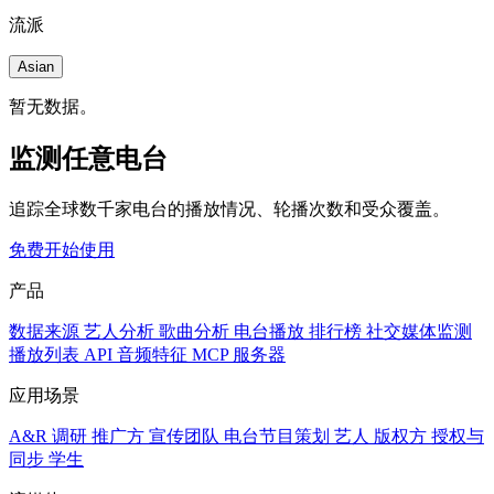
流派
Asian
暂无数据。
监测任意电台
追踪全球数千家电台的播放情况、轮播次数和受众覆盖。
免费开始使用
产品
数据来源
艺人分析
歌曲分析
电台播放
排行榜
社交媒体监测
播放列表
API
音频特征
MCP 服务器
应用场景
A&R 调研
推广方
宣传团队
电台节目策划
艺人
版权方
授权与
同步
学生