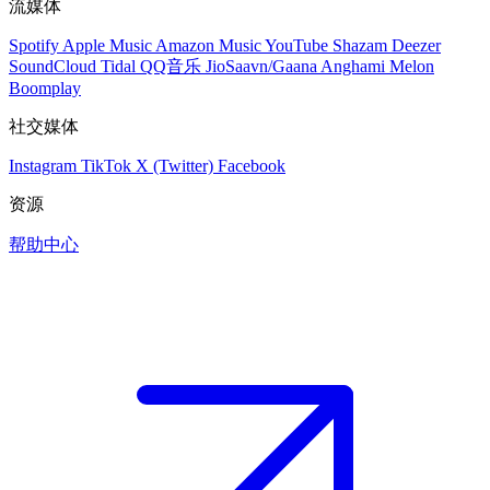
流媒体
Spotify
Apple Music
Amazon Music
YouTube
Shazam
Deezer
SoundCloud
Tidal
QQ音乐
JioSaavn/Gaana
Anghami
Melon
Boomplay
社交媒体
Instagram
TikTok
X (Twitter)
Facebook
资源
帮助中心