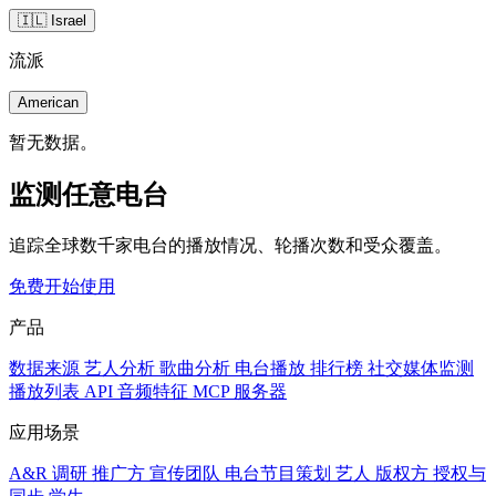
🇮🇱 Israel
流派
American
暂无数据。
监测任意电台
追踪全球数千家电台的播放情况、轮播次数和受众覆盖。
免费开始使用
产品
数据来源
艺人分析
歌曲分析
电台播放
排行榜
社交媒体监测
播放列表
API
音频特征
MCP 服务器
应用场景
A&R 调研
推广方
宣传团队
电台节目策划
艺人
版权方
授权与