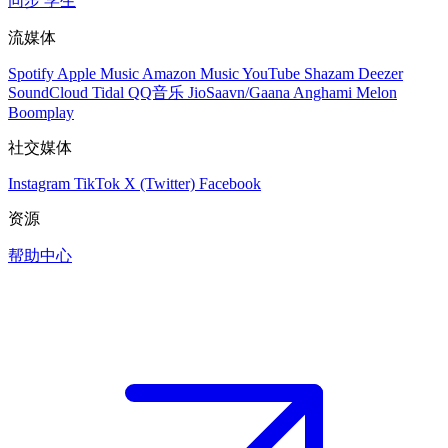
同步
学生
流媒体
Spotify
Apple Music
Amazon Music
YouTube
Shazam
Deezer
SoundCloud
Tidal
QQ音乐
JioSaavn/Gaana
Anghami
Melon
Boomplay
社交媒体
Instagram
TikTok
X (Twitter)
Facebook
资源
帮助中心