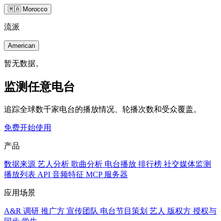
🇲🇦 Morocco
流派
American
暂无数据。
监测任意电台
追踪全球数千家电台的播放情况、轮播次数和受众覆盖。
免费开始使用
产品
数据来源
艺人分析
歌曲分析
电台播放
排行榜
社交媒体监测
播放列表
API
音频特征
MCP 服务器
应用场景
A&R 调研
推广方
宣传团队
电台节目策划
艺人
版权方
授权与