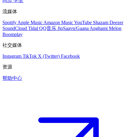
同步
学生
流媒体
Spotify
Apple Music
Amazon Music
YouTube
Shazam
Deezer
SoundCloud
Tidal
QQ音乐
JioSaavn/Gaana
Anghami
Melon
Boomplay
社交媒体
Instagram
TikTok
X (Twitter)
Facebook
资源
帮助中心