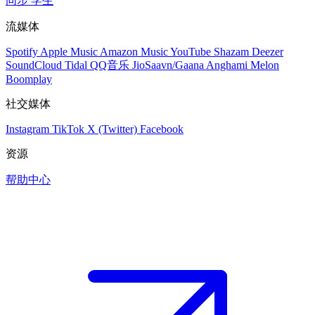
同步
学生
流媒体
Spotify
Apple Music
Amazon Music
YouTube
Shazam
Deezer
SoundCloud
Tidal
QQ音乐
JioSaavn/Gaana
Anghami
Melon
Boomplay
社交媒体
Instagram
TikTok
X (Twitter)
Facebook
资源
帮助中心