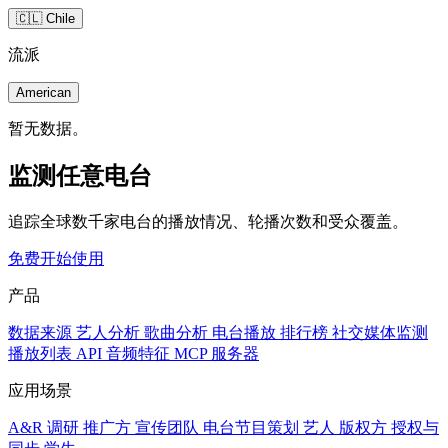
🇨🇱 Chile
流派
American
暂无数据。
监测任意电台
追踪全球数千家电台的播放情况、轮播次数和受众覆盖。
免费开始使用
产品
数据来源
艺人分析
歌曲分析
电台播放
排行榜
社交媒体监测
播放列表
API
音频特征
MCP 服务器
应用场景
A&R 调研
推广方
宣传团队
电台节目策划
艺人
版权方
授权与